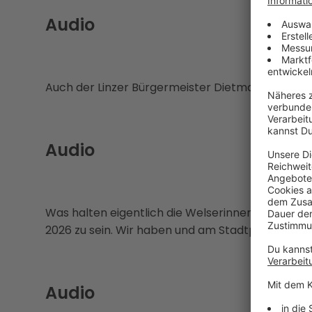
Audio
Auch der Linzer Bürgermeister Dietmar Prammer i
Audio
Was halten eigentlich die Welserinnen und Wels
2026 zu sein. Wir haben und am Stadtplatz in We
Audio