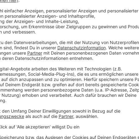
st von der Idee begeistert.
er von der Idee Austragungsort des Song Contest
ls umgehört.