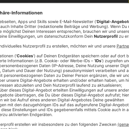
Städte Oberösterreichs – Wels und Linz – bewerben
vision Song Contest (ESC) 2026. Während Wels
ung Jänner 2026, erweiterbar auf über 5.700
blic Viewing-Flächen. Zusammen bieten die Städte
n. Auch der Welser Bürgermeister Andreas Rabl
 mit Linz gemeinsam den ESC nach OÖ holen“.
 der ESC nach OÖ sagt, Rabl.