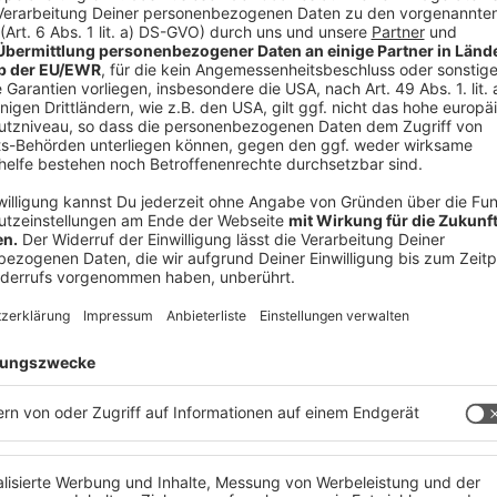
es Green Event – mit regionaler Bio-Gastronomie,
entem Veranstaltungskonzept. Dank der
nd dem Engagement beider Städte, möchten Wels
lb von Wien möglich sind.
ichen Programmablauf. Außerdem auch sportlich
 immer auf dem Laufenden.