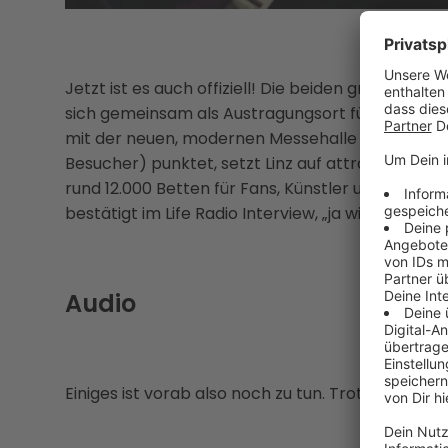
Jetzt ist es auch offiziell! Die beiden größten 
sich gemeinsam als Austragungsort für den Euro
mit der neuen, modernen Messehalle (Fertigstell
Besucher) punktet, setzt Linz auf attraktive Pu
rund 12.000 Betten für Fans, Künstler und Medie
bestätigt im Life Radio Interview, „ja wir wollen
Audio
Einiges ist vorab also noch zu tun. Trotzdem soll