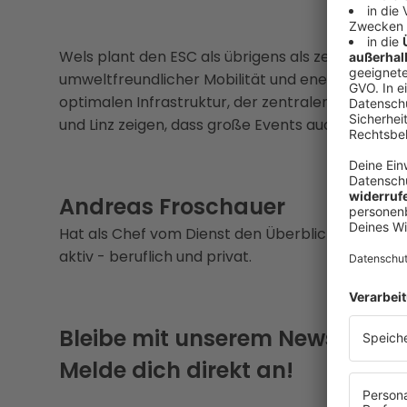
Wels plant den ESC als übrigens als zertifiziert
umweltfreundlicher Mobilität und energieeffizi
optimalen Infrastruktur, der zentralen Lage u
und Linz zeigen, dass große Events auch außerha
Andreas Froschauer
Hat als Chef vom Dienst den Überblick im tägl
aktiv - beruflich und privat.
Bleibe mit unserem Newsletter
Melde dich direkt an!