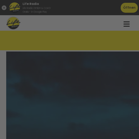
Life Radio
Öffnen
Life Radio GmbH & Co.KG
Gratis - in Google Play
Linzer Touri-Favourites 2024!