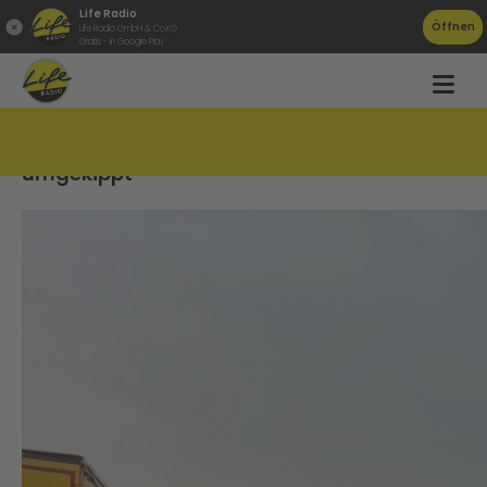
Life Radio
Öffnen
Life Radio GmbH & Co.KG
Gratis - in Google Play
LKW mit Anhänger auf A1 bei Mondsee
umgekippt