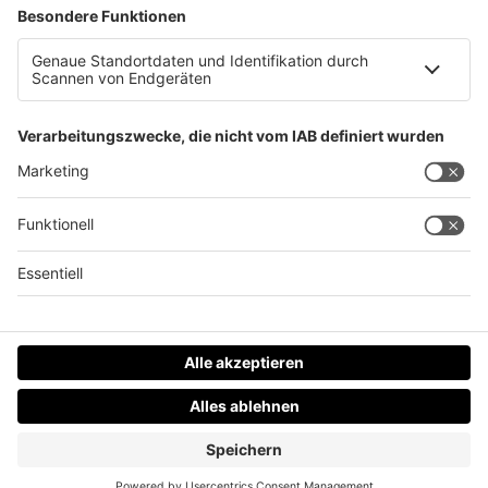
Fleischtransporter in Steinerkirchen umgekippt
Datenschutz
Impressum
AGBs
Jobs
Kontakt
Werben