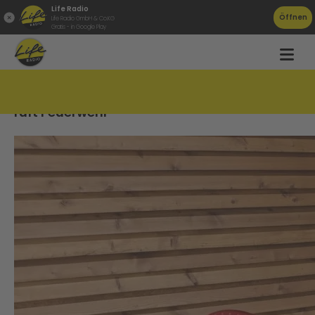
Life Radio
Öffnen
Life Radio GmbH & Co.KG
Gratis - in Google Play
Mann in Schacht gestürzt: Nachbarskind
ruft Feuerwehr