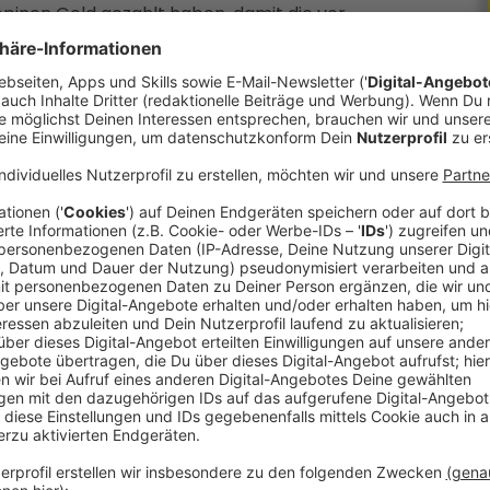
ppinen Geld gezahlt haben, damit die vor
en. Einen derart unfassbaren Fall haben selbst
gesehen, sagt uns Christian Schuster vom
io Nachrichtenchefin Barbara Schütz.
ossen. Der Verdächtige ist aber bereits
ichen Programmablauf. Außerdem auch sportlich