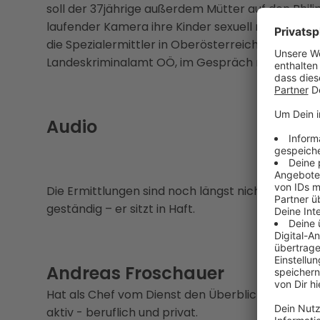
soll der 37jährige außerdem Mütter auf den Phili
laufender Kamera ihre Kinder sexuell missbrauch
die Spezialermittler in Oberösterreich noch nie 
Landeskriminalamt OÖ, im Gespräch mit Life Rad
Audio
Die Ermittlungen sind noch längst nicht abgeschl
geständig – er sitzt in Haft.
Andreas Froschauer
Hat als Chef vom Dienst den Überblick im tägl
aktiv - beruflich und privat.