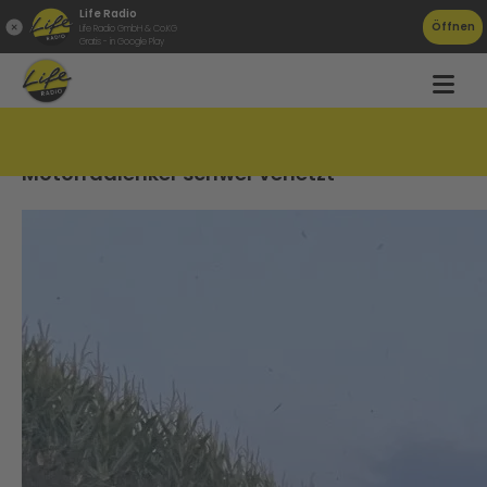
Life Radio
Öffnen
Life Radio GmbH & Co.KG
Gratis - in Google Play
Missglücktes Überholmanöver &#8211;
Motorradlenker schwer verletzt