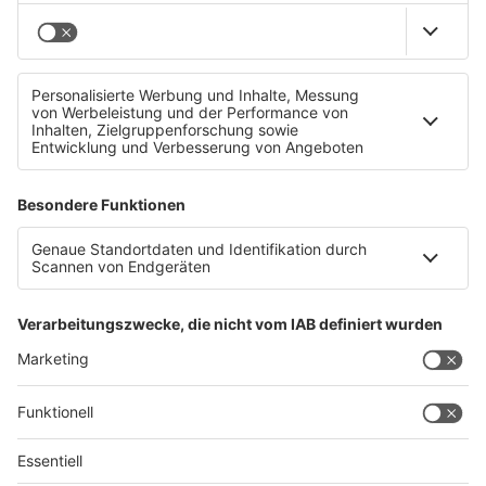
Mehrere schwere Unfälle mit Fahr- und
Motorrädern in OÖ
Datenschutz
Impressum
AGBs
Jobs
Kontakt
Werben