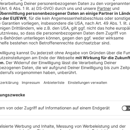
C OÖ)
 Führerschein und den Pass gleich als Erstes
uch folgendes machen:
e einscannen