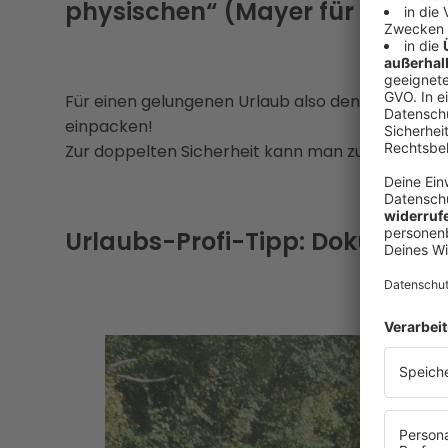
physischen“ (Mayer für ÖAMT
Für einen gelungenen Urlaub also den physischen
einpacken!
Zur doppelten Sicherheit kann man zusätzlich a
Urlaubs-Profi-Tipp: Dokument