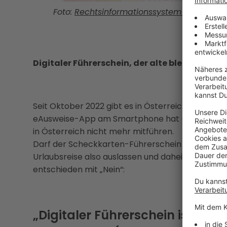
Foto:
Rechtsinformationssystem dem Bund
Digitaler Führerschein, der alte bleibt dahei
Seit Oktober 2022 gibt es in Österreich den
„Dig
eAusweise-App am Smartphone hat (und dieses 
in Österreich nicht mehr mitführen.
Darf der Scheckkarten-Führerschein (oder sein
Urlaubsreise also auslassen und daheim bleiben
entschieden mit „Nein“:
„Digitaler Führerschein ist im U