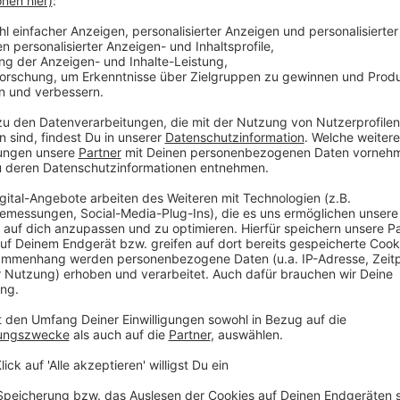
es
m?
italen Führerschein“
: Wer diesen in der
dabei hat), muss den physischen Führerschein
 rosafarbener Papier-Vorgänger) die
? Diese Frage beantwortet Anita Mayer
rlaub kein Ersatz für