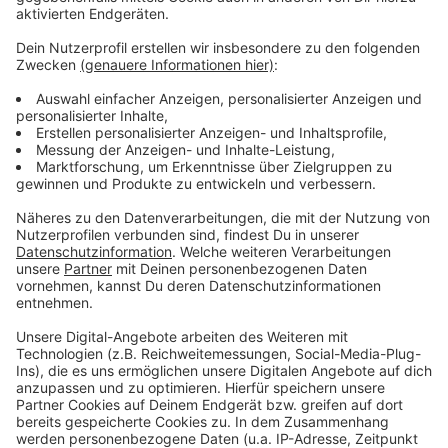
So kommt ihr an Tickets für
&#8222;Bilderbuch&#8220; 2024!