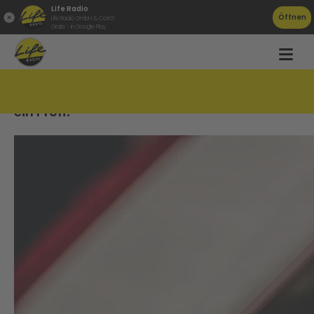
Life Radio
Öffnen
Life Radio GmbH & Co.KG
Gratis - in Google Play
Mit dieser App singt ihr zu Weihnachten wie
ein Profi!