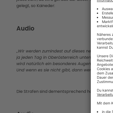
gelegt, so Kaineder:
Audio
„Wir werden zumindest auf dieses neue Gesetz g
ja jeden Tag in Oberösterreich unterwegs, und 
wird natürlich ein besonderes Augenmerk jetzt 
Und wenn es sie nicht gibt, dann werden wir str
Die Strafen sind dementsprechend hoch, so Kain