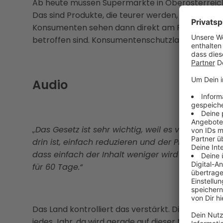
Ab heute müssen Supermärkte in Oberösterrei
Das sind Produkte, die teurer werden, aber der In
Konsumenten sehen dann direkt am Regal oder 
betroffen sind. Konsumentenschutzlandesrat Ste
Audio
„Das Gesetz ist sehr wichtig, weil es verhindert,
drin ist, einfach reduzieren und der Preis gleic
dass einfach der Inhalt weniger wird und das
für 60 Tage.“
Das Land kontrolliert das verstärkt. Die Preisp
jedes Jahr, da wird gerade auf dieser Mogelp