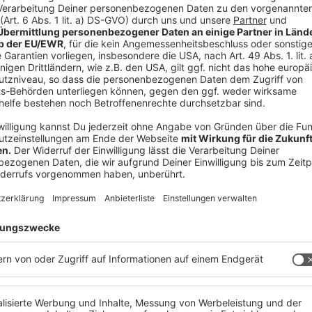
hen, dass man pro Produkt bis zu 2500 Euro
 vielleicht einfach den Hinweis geben, ihr
 dann nicht funktioniert, dann wird es
ich: präzise Infos, schnell und direkt.
 immer auf dem Laufenden.