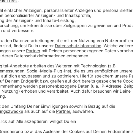
anz speziell achten. Unsere Preisbehörden sind
zwar flächendeckend in allen Bezirken. Und da
darauf gelegt, ob es diese Auszeichnung gibt.
eng sein.“
eder: