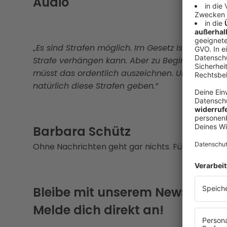
Audio
„Es sind Strafen möglich. Im Gesetz ist vorgese
Strafe verhängen kann. Aber zu Beginn wird man
müsst das ordentlich auszeichnen. Und wenn das
natürlich diese Strafen geben.“
Barbara Schütz
Ohne Nachrichten geht gar nichts. Für Oberösterre
Bleibe mit unserem Newsletter
Melde dich direkt an!