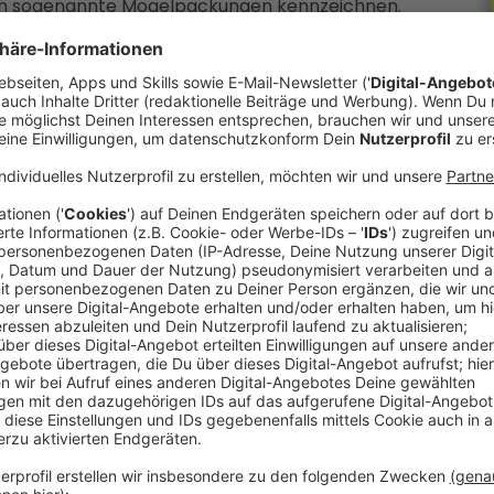
ch sogenannte Mogelpackungen kennzeichnen.
halt gleich bleibt oder weniger wird.
beim Supermarkt-Eingang, welche Produkte
fan Kaineder:
 dass Hersteller die Menge, die in der Packung
h bleibt. Es ist aber immer öfter vorgekommen,
 muss ab heute gekennzeichnet werden, nämlich
rüfer des Landes machen hunderte Kontrollen
ackung-Kennzeichnung ein Hauptaugenmerk