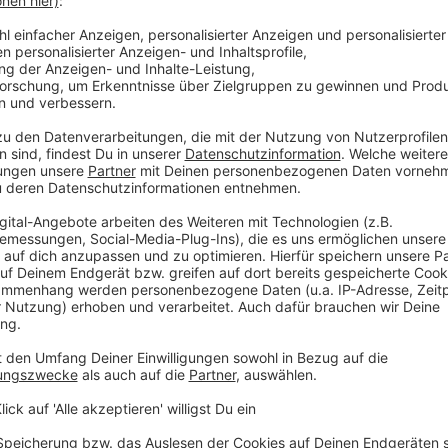
ie leitet die Pädagogische Abteilung der KZ-
nsam mit ihrem Team den Besucher:innen die