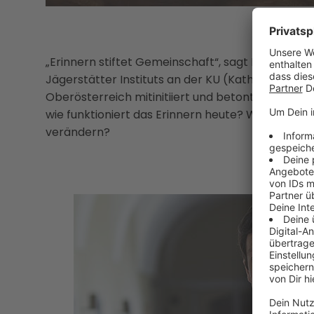
„Erinnern stiftet Gemeinschaft“, sagt Dr. Andreas
Jägerstätter Instituts an der KU (Katholischen Pr
Oberösterreich mitinitiiert und betont, wie wicht
wie funktioniert das Erinnern heute? Was wird sic
verändern?