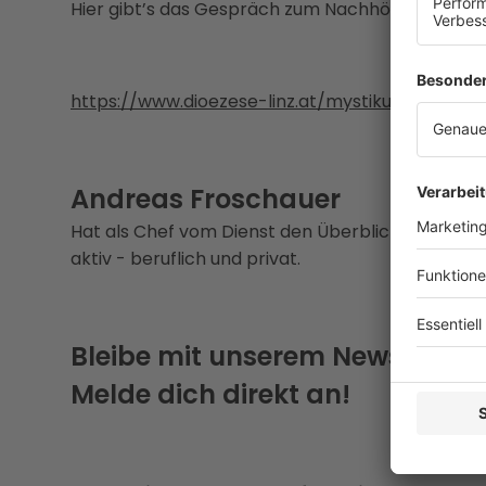
Hier gibt’s das Gespräch zum Nachhören:
https://www.dioezese-linz.at/mystikundgeist/er
Andreas Froschauer
Hat als Chef vom Dienst den Überblick im tägl
aktiv - beruflich und privat.
Bleibe mit unserem Newsletter
Melde dich direkt an!