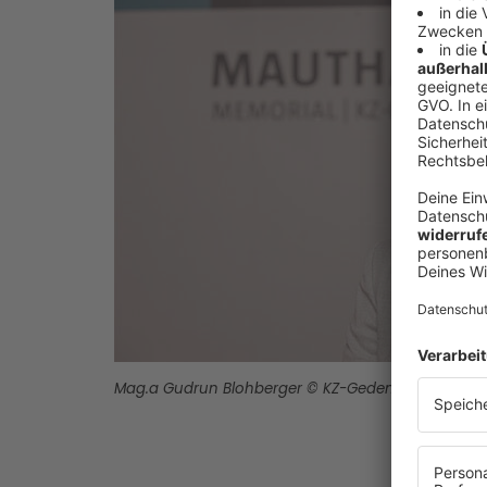
Mag.a Gudrun Blohberger © KZ-Gedenkstätte Mau