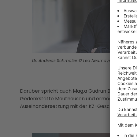
Dr. Andreas Schmoller © Leo Neumayr
Darüber spricht auch Mag.a Gudrun Blohberger. S
Gedenkstätte Mauthausen und ermöglicht gemei
Auseinandersetzung mit der KZ-Geschichte.