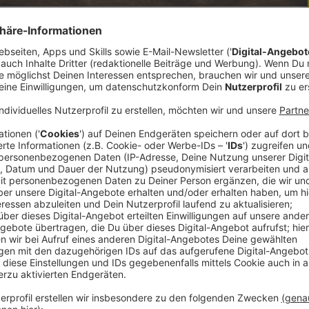
 Schmoller, Leiter des Franz und Franziska
ivatuniversität) Linz. Er hat das Gedächtnisbuch
ig das Gedenken für eine Gesellschaft ist. Doch
h in der Vermittlungsarbeit in Zukunft