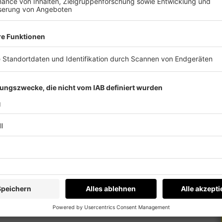
innern
ichen Programmablauf. Außerdem auch sportlich
 immer auf dem Laufenden.