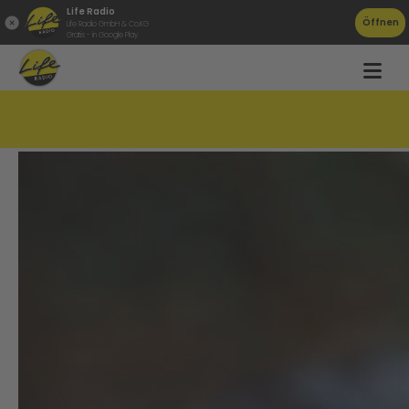
Life Radio
Öffnen
Life Radio GmbH & Co.KG
Gratis - in Google Play
Mystik und Geist &#8211; Visionär:innen