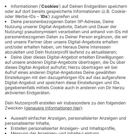
Martin Winkler ist SPÖ-Spitzenkandidat für