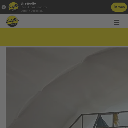
Life Radio
Öffnen
Life Radio GmbH & Co.KG
Gratis - in Google Play
Nächster S10-Abschnitt in Plan