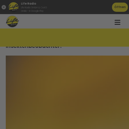
Life Radio
Öffnen
Life Radio GmbH & Co.KG
Gratis - in Google Play
Naturschutzbund OÖ sucht freiwillige
Insektenbeobachter!