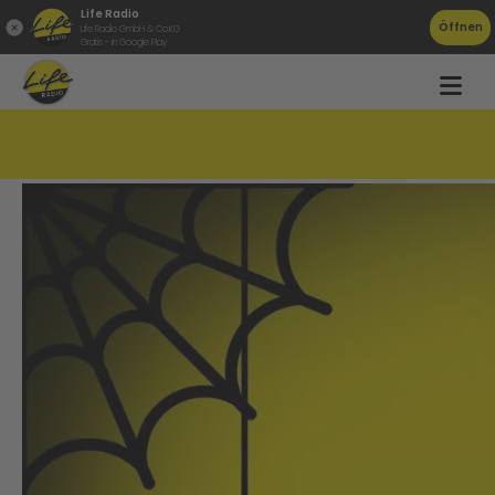
Life Radio
Öffnen
Life Radio GmbH & Co.KG
Gratis - in Google Play
Neu: Das Life Radio Halloween-Game!