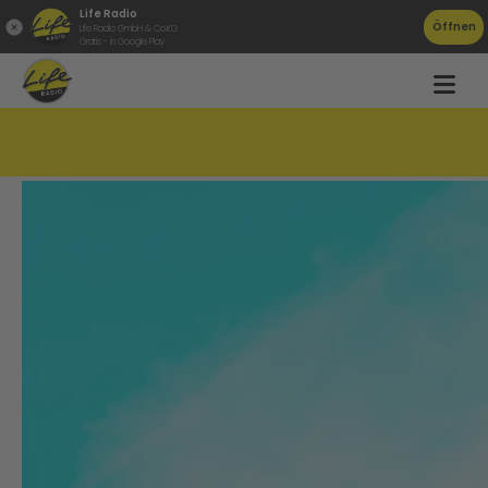
Life Radio
Öffnen
Life Radio GmbH & Co.KG
Gratis - in Google Play
Neue Single von Ina Regen