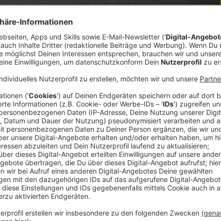
eve“ seinen Durchbruch gefeiert. Jetzt ist seine
Interview mit Florian Strohofer hat er über das
nd es gibt ein historisches Duett von Kamrad mit
w
 immer auf dem Laufenden.