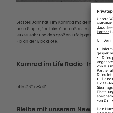
Letztes Jahr hat Tim Kamrad mit dem Song „I beli
neue Single „Feel alive“ heraußen. Im Life Radio-
letzte Jahr und den großen Erfolg gesprochen. U
Flo an der Blockflöte.
Kamrad im Life Radio-Intervie
eHm7N2kwX4E
Bleibe mit unserem Newsletter