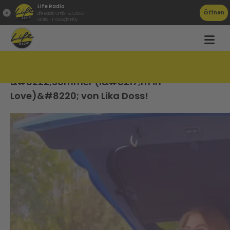
Life Radio
Öffnen
Life Radio GmbH & Co.KG
Gratis - in Google Play
Neuer Sommersong aus Linz:
&#8222;Sommer (I&#8217;m in
Love)&#8220; von Lika Doss!