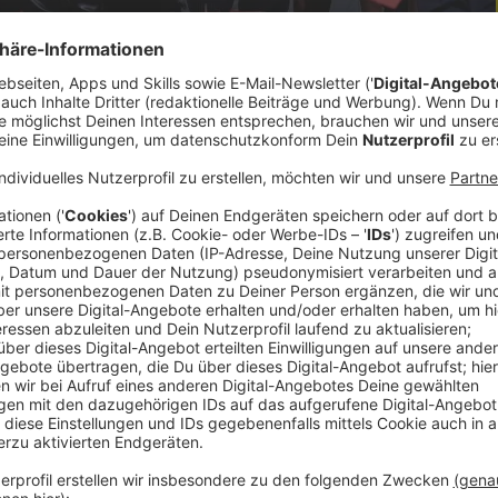
ael Lindner am vergangenen Samstag offiziell zum
von allen SPÖ-Mitgliedern in Oberösterreich.
 für Lindner gestimmt, der sich als einziger
 Auftrag für seine Arbeit als SPÖ-Chef. Im
k skizziert er seine Prioritäten und erhebt den