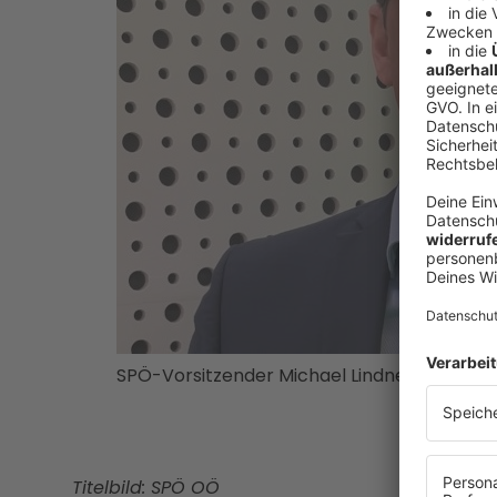
SPÖ-Vorsitzender Michael Lindner beim Interv
Titelbild: SPÖ OÖ