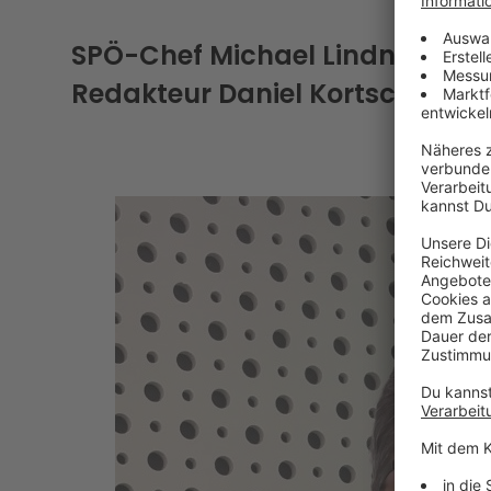
SPÖ-Chef Michael Lindner im G
Redakteur Daniel Kortschak