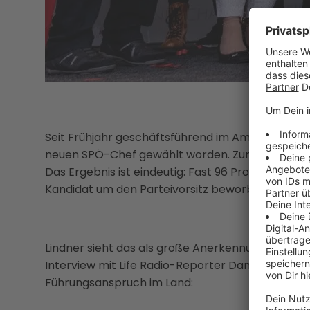
Seit Frühjahr geschäftsführend im Amt, ist Mich
neuen SPÖ-Chef gewählt worden. Zum ersten Mal 
Das Ergebnis ist eindeutig: Fast 96 Prozent haben
Kandidat um den Parteivorsitz beworben hat.
Lindner sieht das als große Anerkennung. Und als
Interview mit Life Radio-Reporter Daniel Kortscha
Führungsanspruch im Land: