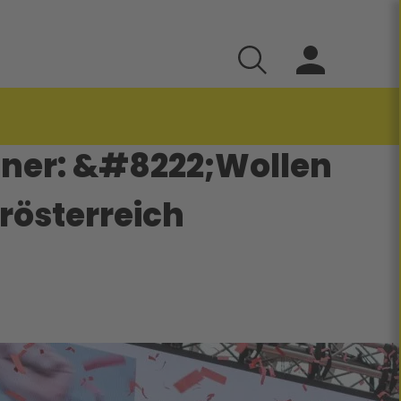
dner: &#8222;Wollen
erösterreich