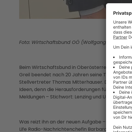
Foto: Wirtschaftsbund OÖ (Wolfgang Greil, Dor
Beim Wirtschaftsbund in Oberösterreich beginnt 
Greil beendet nach 20 Jahren seine Tätigkeit. M
Stellvertreter Thomas Mitterhauser. Der 44-Jähr
Ideen, denn die Herausforderungen für die Wirtsc
Meldungen – Stichwort: Lenzing und Unimarkt.
Was reizt ihn an der neuen Aufgabe – das bean
Life Radio-Nachrichtenchefin Barbara Schütz. A