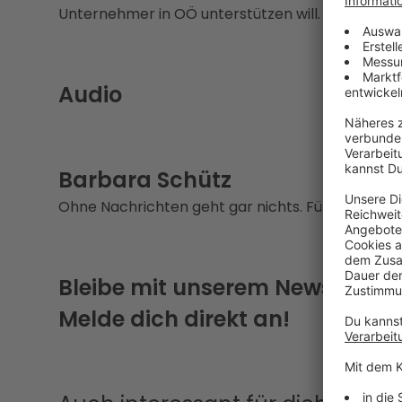
Unternehmer in OÖ unterstützen will.
Audio
Barbara Schütz
Ohne Nachrichten geht gar nichts. Für Oberösterre
Bleibe mit unserem Newsletter
Melde dich direkt an!