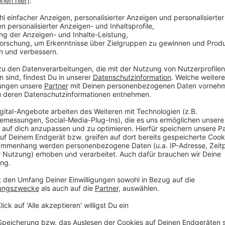
ich: präzise Infos, schnell und direkt.
 immer auf dem Laufenden.