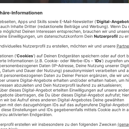
is Hummer, Thomas Mitterhauser)
eine neue Ära. Der bisherige Direktor Wolfgang
it 1.Dezember übernimmt sein bisheriger
ige aus Waldneukirchen hat bereits einige
haft in OÖ sind groß, angesichts der jüngsten
twortet Thomas Mitterhauser im Gespräch mit
ußerdem: wie er die Unternehmerinnen und