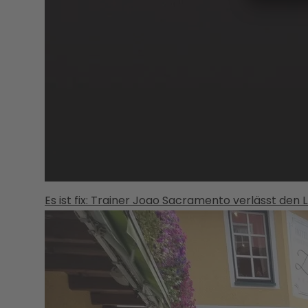
Es ist fix: Trainer Joao Sacramento verlässt den 