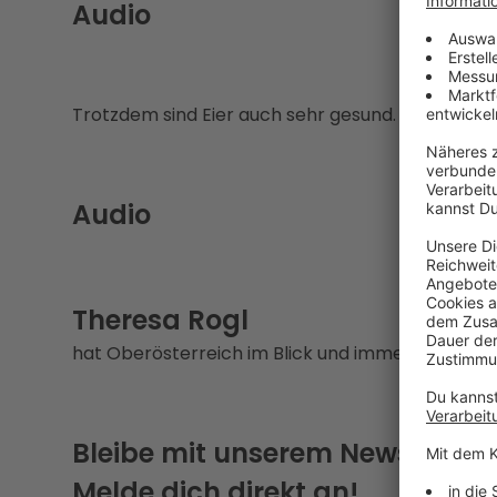
Audio
Trotzdem sind Eier auch sehr gesund.
Audio
Theresa Rogl
hat Oberösterreich im Blick und immer eine Gesc
Bleibe mit unserem Newsletter
Melde dich direkt an!