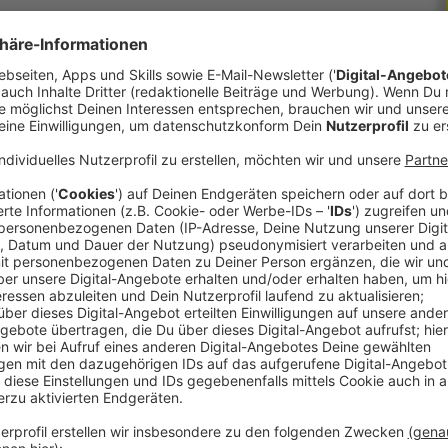
ganz schon viele Eier verspeist. Kein Wunder –
f, was die Gesundheit betrifft. Was steckt da
inger vom Phyrn-Eisenwurzen Klinikum Kirchdorf