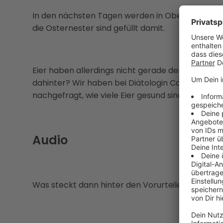
In den nächsten Tagen werden in Oberösterreich 
die Osternester sind gefüllt damit.
Eier haben allerdings nicht gerade den besten Ru
dahinter? Wir haben bei Diätologin Carina Bamm
nachgefragt, wie viele Eier gesund sind:
Audio
Was steckt dann hinter den Vorurteilen?