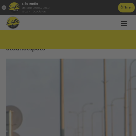
Life Radio
Öffnen
Life Radio GmbH & Co.KG
Gratis - in Google Play
Osterferien und Linz Marathon:
Stauhotspots