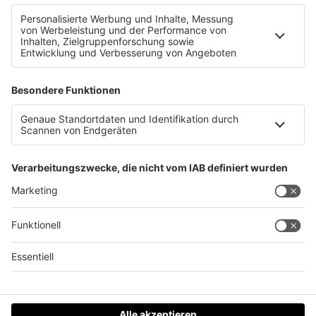
LKW kracht in Sipbachzell in Werkstatt
Datenschutz
Impressum
AGBs
Jobs
Kontakt
Werben