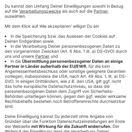
Paukenschlag bei getöteter Joggerin: Drei
Kampfhunde statt einer!