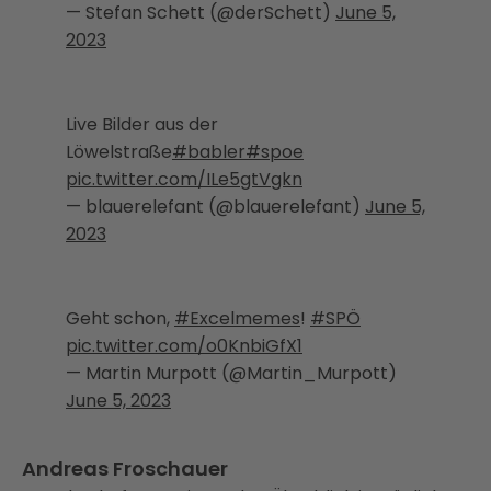
— Stefan Schett (@derSchett)
June 5,
2023
Live Bilder aus der
Löwelstraße
#babler
#spoe
pic.twitter.com/ILe5gtVgkn
— blauerelefant (@blauerelefant)
June 5,
2023
Geht schon,
#Excelmemes
!
#SPÖ
pic.twitter.com/o0KnbiGfX1
— Martin Murpott (@Martin_Murpott)
June 5, 2023
Andreas Froschauer