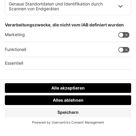
Eine Leine kann Tierbabys das Leben retten!
Datenschutz
Impressum
AGBs
Jobs
Kontakt
Werben