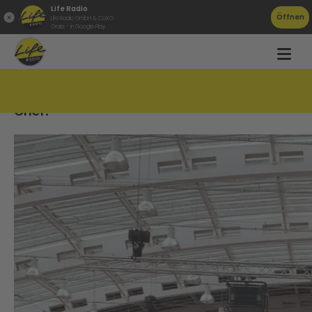
Life Radio
Öffnen
Life Radio GmbH & Co.KG
Gratis - in Google Play
Panne bei Wahl: Andreas Babler neuer SPÖ-
Chef!