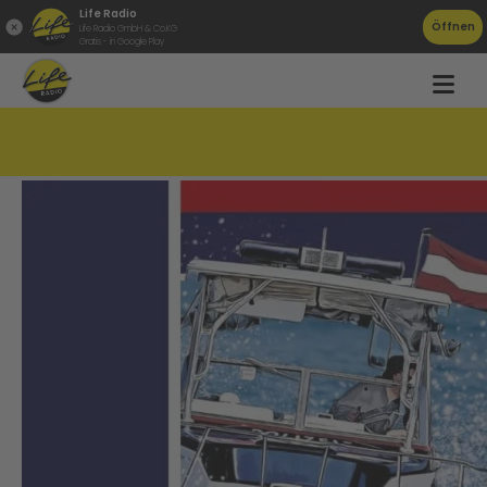
Life Radio
Öffnen
Life Radio GmbH & Co.KG
Gratis - in Google Play
Polizisten am Kalenderblatt