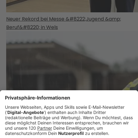
Neuer Rekord bei Messe &#8222;Jugend &amp;
Beruf&#8220; in Wels