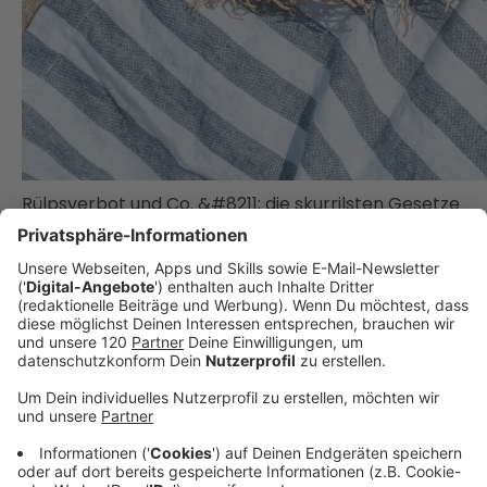
Rülpsverbot und Co. &#8211; die skurrilsten Gesetze
im Urlaub!