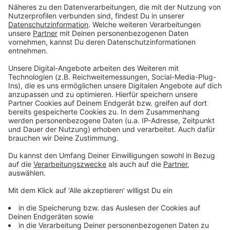
Künstliche Intelligenz: HLW/HLK Freistadt ist
Pilotschule!