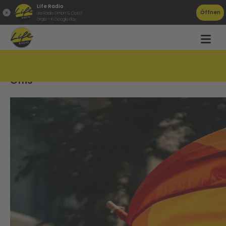
Life Radio
Öffnen
Life Radio GmbH & Co.KG
Gratis - in Google Play
Pride Linz: Hier fahren am Samstag keine
Öffis