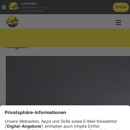
Life Radio
Öffnen
Life Radio GmbH & Co.KG
Gratis - in Google Play
Radioausfälle wegen Antennensanierung
möglich