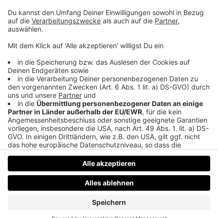
Bild: pixabay
Theresa Rogl
hat Oberösterreich im Blick und immer eine
Geschichte auf Lager!
Bleibe mit unserem Newsletter immer auf
dem Laufenden. Melde dich direkt an!
Datenschutz
Impressum
AGBs
Jobs
Kontakt
Werben