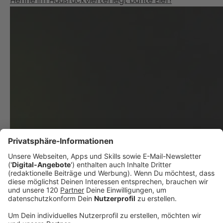
Henne im Hausruckviertel legt bunte Eier!