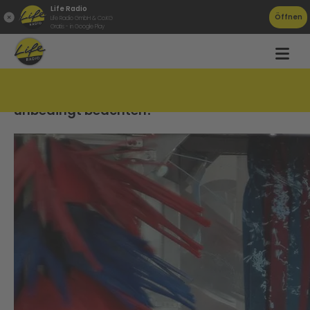
Life Radio
Öffnen
Life Radio GmbH & Co.KG
Gratis - in Google Play
Sahara-Staub am Auto: Das müsst ihr
unbedingt beachten!