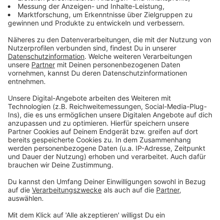
&#8222;Stimme verschlagen vor lauter
Sprachlosigkeit&#8220; &#8211; Ina Regen exklusiv
zum neuen Album