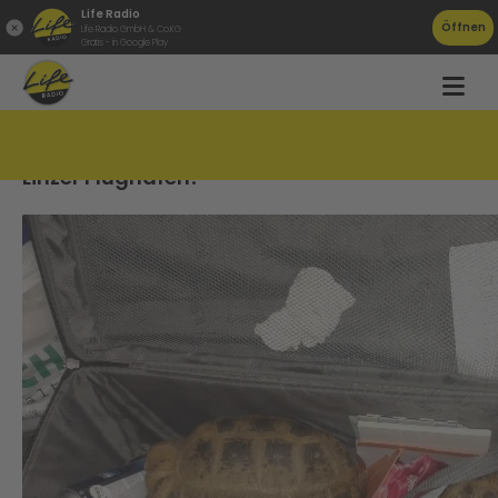
Life Radio
Öffnen
Life Radio GmbH & Co.KG
Gratis - in Google Play
Schildkröten im Koffer: Kuriose Funde am
Linzer Flughafen!