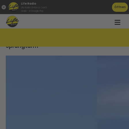
Life Radio
Öffnen
Life Radio GmbH & Co.KG
Gratis - in Google Play
Schock-Video: Bademeister tritt Mann von
Sprungturm