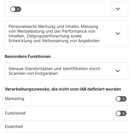
Ärzte retten Hand in 9h-OP!
Datenschutz
Impressum
AGBs
Jobs
Kontakt
Werben