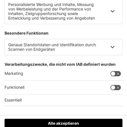
Gottfried Hirz neuer RK-Präsident
Datenschutz
Impressum
AGBs
Jobs
Kontakt
Werben