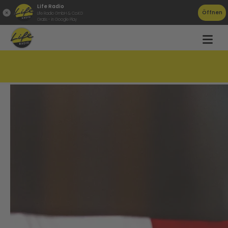
Life Radio
Öffnen
Life Radio GmbH & Co.KG
Gratis - in Google Play
Schule geflutet &#8211; Täter gesucht