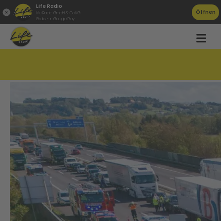
Life Radio
Öffnen
Life Radio GmbH & Co.KG
Gratis - in Google Play
Schwerer Verkehrsunfall auf der A25