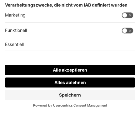
Stau im Frühverkehr: LKW auf A8 umgekippt
Datenschutz
Impressum
AGBs
Jobs
Kontakt
Werben