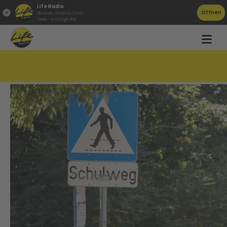
Life Radio
Öffnen
Life Radio GmbH & Co.KG
Gratis - in Google Play
Selbstüberschätzung beim Schulweg!