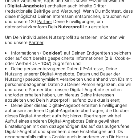
wahrnehmen.
Zudem gilt – wenn ihr Verkehrsteilnehmer seid,
unbedingt auf Kinder achten. Diese sind vom
Vertrauensgrundsatz ausgenommen. Heißt,
langsam und aufmerksam fahren! Vor allem in der
Nähe von Schulen und Kindergärten!
Hannah Kehrer
Immer auf der Suche nach den besten Storys aus
OÖ. Als Reporterin, auf Social Media und On Air aktiv
.
Bleibe mit unserem Newsletter immer auf
dem Laufenden. Melde dich direkt an!
Auch interessant für dich