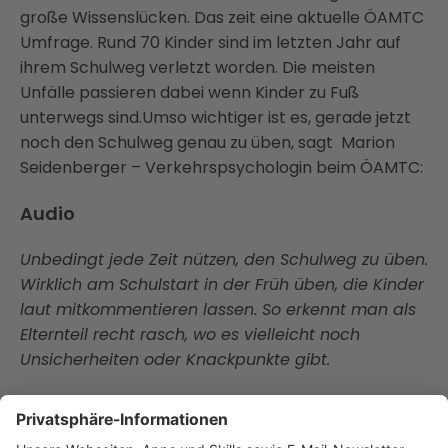
große Wissenslücken. Das zeit eine aktuelle ÖAMTC
Umfrage. Rund 70 Kinder sind im letzten Jahr auf
ihrem Schulweg verletzt worden. Die meisten
Unfälle passieren dabei wenn Kinder zu Fuß
unterwegs sind.Umso wichtiger ist es, gerade jetzt
noch den Schulweg genau zu üben, sagt Marion
Seidenberger – Verkehrspsychologin beim ÖAMTC:
Audio
Unbedingt jede Zeit nützen, den Schulweg zu üben.
Wirklich am Schulstart in der Früh üben, die Kinder
laut mitkommentieren lassen. So erkennt man als
Elternteil recht rasch, wo es vielleicht noch
Unsicherheiten oder Knackpunkte gibt.
Beim Üben gilt auch – unbedingt auf die Höhe der
Kinder gehen und darauf achten wie sie die Welt