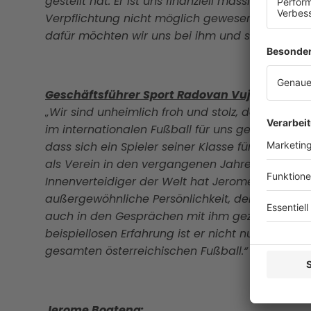
gestellt hat. Er ist uns finanziell massiv entg
Verpflichtung nicht möglich gewesen. Das zei
dafür möchten wir uns bei ihm und seinem Man
Geschäftsführer Sport Radovan Vujanovic:
„Wir sind unheimlich froh und stolz, dass wir 
im internationalen Fußball für uns gewinnen kon
dass sich ein Spieler seiner Klasse für uns ents
als Verein in den vergangenen Jahren genomme
Innenverteidiger der Welt hat Jerome den Fußbal
außergewöhnliche Persönlichkeit, der stets nac
auch in den Gesprächen mit ihm gezeigt. Mit se
beispiellosen Erfahrung ist er nicht nur ein en
gesamten österreichischen Fußball.“
Jerome Boateng: