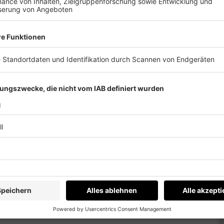
egengekommen, andernfalls wäre seine
gt seinen außergewöhnlichen Charakter und
agement recht herzlich bedanken.“
mit Jerome Boateng ein absolutes Aushängeschild
nten. Es ist für uns eine große Auszeichnung,
chieden hat und zeigt, welche Entwicklung wir
n haben. Als einer der besten
l über viele Jahre hinweg geprägt. Er ist eine
h dem maximalen Erfolg strebt, das hat sich
iner fußballerischen Klasse und seiner
ormer Gewinn für uns, sondern auch für den