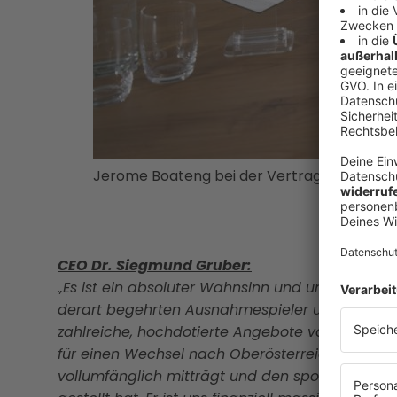
Jerome Boateng bei der Vertragsunterzei
CEO Dr. Siegmund Gruber:
„Es ist ein absoluter Wahnsinn und unfassbar, 
derart begehrten Ausnahmespieler und Vorzeige
zahlreiche, hochdotierte Angebote vorliegen. Da
für einen Wechsel nach Oberösterreich entschie
vollumfänglich mitträgt und den sportlichen We