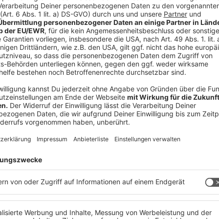
chnung mit LASK-CEO Siegmund Gruber.
dass wir mit Jerome Boateng einen international
athleten zum LASK holen konnten. Er hatte
ss wir uns hier durchsetzen konnten und er sich
den hat, war nur möglich, weil er unsere Vision
g über seine wirtschaftlichen Interessen