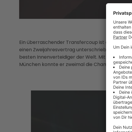
Ein überraschender Transfercoup ist dem LASK g
einen Zweijahresvertrag unterschrieben. Der 35-
besten Innenverteidiger der Welt. Mit Deutschla
München konnte er zweimal die Champions Leag