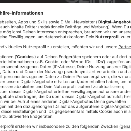
elungen! Jerome Boateng hat bei den Linzern
jährige Deutsche war über Jahre einer der
nd wurde er 2014 Weltmeister, mit Bayern
ue gewinnen.