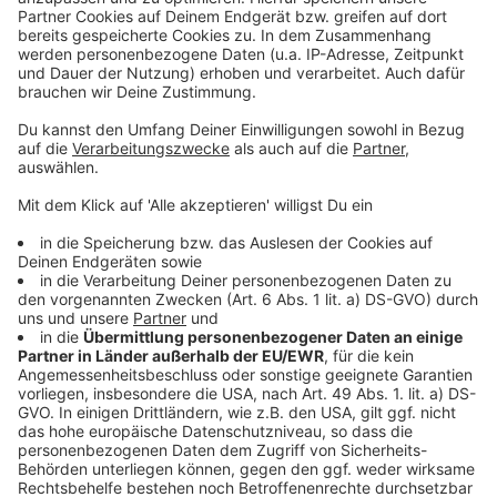
&#8222;Gehe von Freispruch aus&#8220; Wöginger
wieder vor Gericht