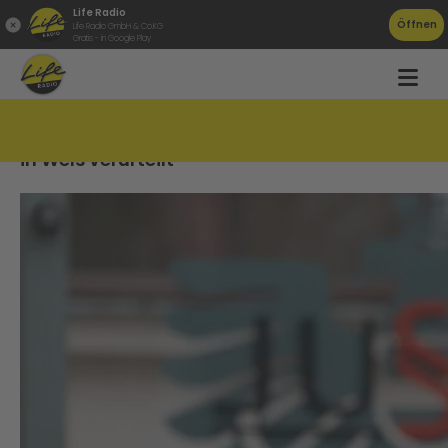
Life Radio
Öffnen
Life Radio GmbH & Co.KG
Gratis - in Google Play
Sexualstraftäter zu mehreren Jahren Haft
in Wels verurteilt