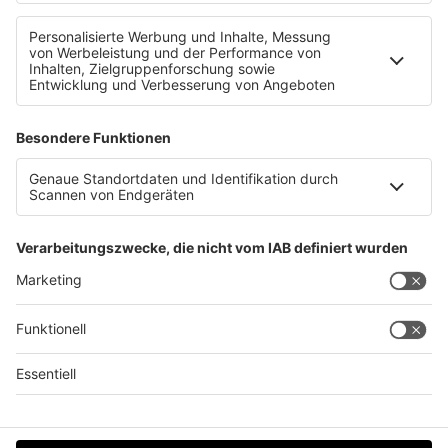
Urlaub auf Santorin: Wegen Erdbeben stornieren?
Datenschutz
Impressum
AGBs
Jobs
Kontakt
Werben