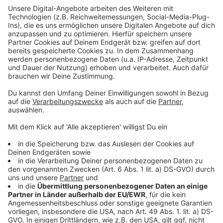
Hier geht&#8217;s narrisch zu an Fasching in OÖ!