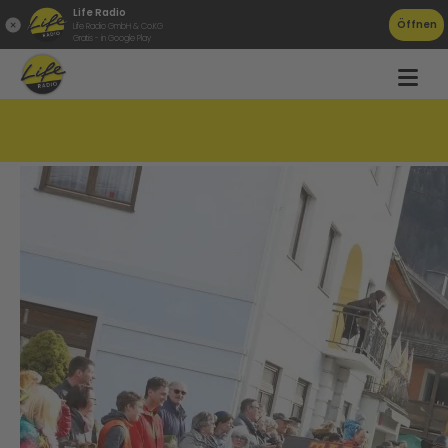
Life Radio
Öffnen
Life Radio GmbH & Co.KG
Gratis - in Google Play
Sicherheit beim Faschingsspaß