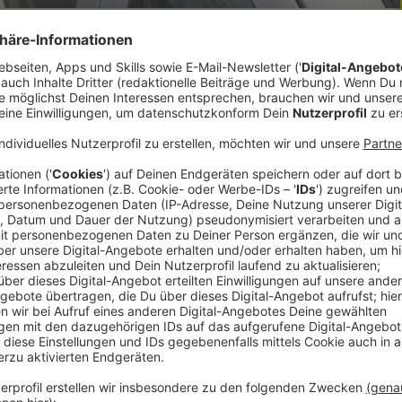
 bringt, gibt es jetzt vom ARBÖ. Größere
n, im Idealfall in einem Netz. Ragt ein Baum
iner Tafel gut erkennbar gemacht werden.
ransport
offerraum um mehr als einen Meter über den
gt, muss dies durch eine Tafel gut erkennbar
n und mit einem fünf Zentimeter breiten rot
g, Nebel, Regen, Schnee) muss außerdem ein