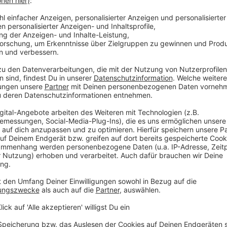
it Langgutfuhren lautet im Ortsgebiet und auf
utostraßen 80 km/h.
s er gut verzurrt sein und die Spitze sollte nach
inem Netz, sorgt dies für noch mehr Sicherheit.
 transportiert, muss auch hier dafür gesorgt
rauf zu achten, dass die Sicht der Lenkerin oder
dumsicht muss gegeben sein und auch beim Blick
os bedienbar sein.
er lagern: Im Falle eines abrupten
efährlichen Geschoß werden.
f der umgelegten Rückbank transportiert,
Harzflecken.