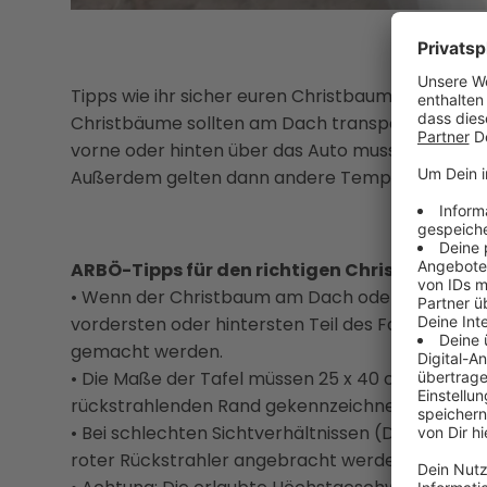
Tipps wie ihr sicher euren Christbaum nachhause
Christbäume sollten am Dach transportiert werde
vorne oder hinten über das Auto muss das mit e
Außerdem gelten dann andere Tempolimits.
ARBÖ-Tipps für den richtigen Christbaum-T
• Wenn der Christbaum am Dach oder aus dem K
vordersten oder hintersten Teil des Fahrzeugs ra
gemacht werden.
• Die Maße der Tafel müssen 25 x 40 cm betrage
rückstrahlenden Rand gekennzeichnet sein.
• Bei schlechten Sichtverhältnissen (Dämmerun
roter Rückstrahler angebracht werden.