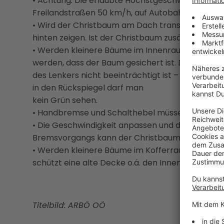
• Achtung: Die erlaubte Höchstgeschwindigkeit m
Freilandstraßen 50 km/h, auf Autobahnen und A
• Wird der Christbaum am Dach transportiert, mus
hinten zeigen. Ist der Christbaum zusätzlich in e
• Werden kleinere Bäume im Innenraum des Autos
werden, dass der Baum gesichert ist. Dabei ist da
des Lenkers nicht beeinträchtigt ist – gute Run
in den Rückspiegel darf man
kein Grün sehen.
• Handbremse und Schalthebel müssen probleml
• Die Geschwindigkeit anpassen und die Tanne qu
Bremsvorgangs kann der Christbaum zu einem g
• Werden kleinere Bäume im Kofferraum oder au
schützt eine alte Decke o.ä. den Innenraum vor 
Titelbild: ARBÖ OÖ