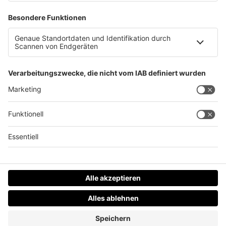
Es knallt: Überschalltraining der Eurofighter
Datenschutz
Impressum
AGBs
Jobs
Kontakt
Werben