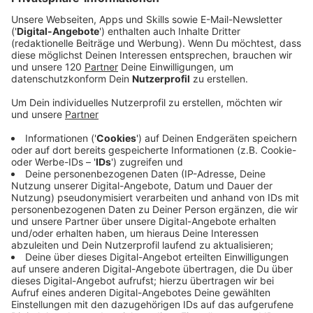
Sängerin Kaleen aus Ried im Traunkreis fährt zum
Songcontest!