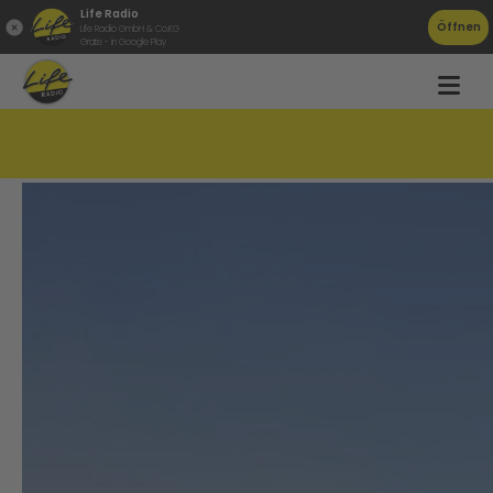
Life Radio
Öffnen
Life Radio GmbH & Co.KG
Gratis - in Google Play
So helft ihr Ertrinkenden richtig