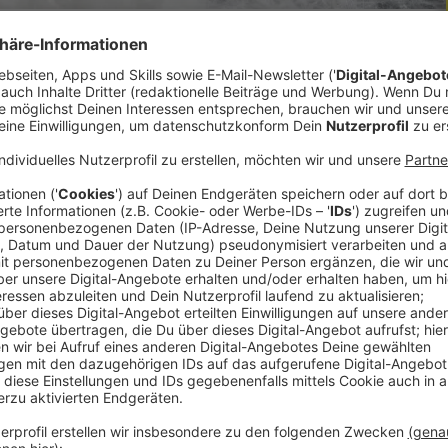
 Ayo auf die Welt gekommen, kurz davor eine
’s wieder Nachwuchs, bei den Kattas und bei den