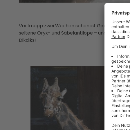
Vor knapp zwei Wochen schon ist Giraffen-Baby
seltene Oryx- und Säbelantilope – und jetzt gibt
Dikdiks!