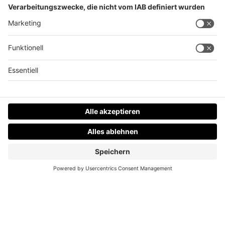
Unwetter in OÖ: Dächer abgedeckt, Autos
umgeweht
Datenschutz
Impressum
AGBs
Jobs
Kontakt
Werben