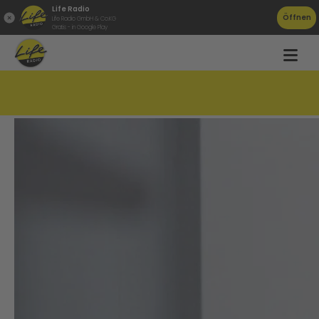
Life Radio
Öffnen
Life Radio GmbH & Co.KG
Gratis - in Google Play
So hörst du uns mit Alexa!