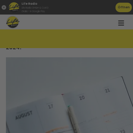
Life Radio
Öffnen
Life Radio GmbH & Co.KG
Gratis - in Google Play
So holt ihr euch die meisten freien Tage
2024!