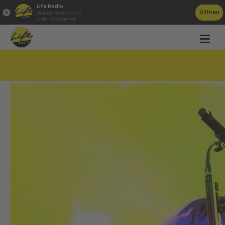
Life Radio
Öffnen
Life Radio GmbH & Co.KG
Gratis - in Google Play
So kommst du zu deinen Coldplay-Tickets!