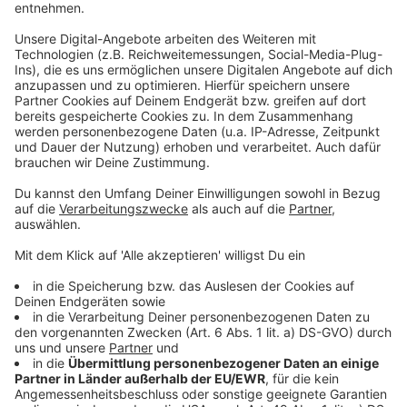
Wieder eine Single von Folkshilfe mit Paul Pizzera:
&#8222;Owa vom Gas&#8220;