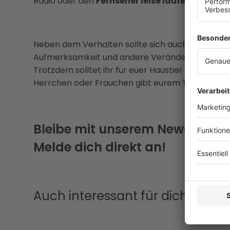
Radio oder den
Fernseher leise laufen lassen
, 
Neben dem Verhalten sollte sich auch die
Allta
Aufmerksamkeit und andere Veränderungen könn
Trotzdem solltet ihr für euer Haustier da sein u
Herrchen oder Frauchen gibt eurem Tier Sicherhe
Bleibe mit unserem Newsletter
Melde dich direkt an!
Auch interessant für dich