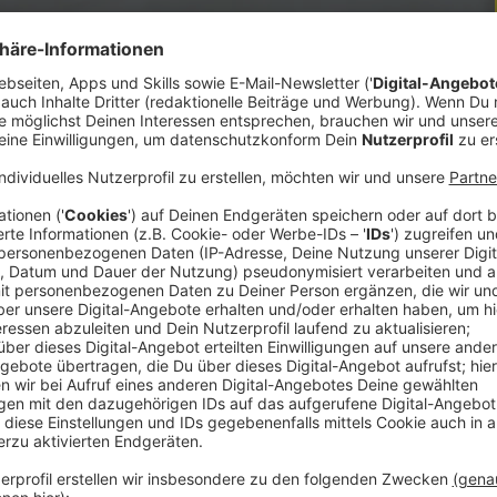
u feiern ist, bedeutet der Jahreswechsel für
. Hier sind die Tipps damit ihr mit geringem
so angenehm wie möglich gestalten könnt.
und nach Silvester an die
Leine nehmen
, so kann
sch erschreckt. Auch eure Katzen sollten 1-2
erbringen. Sollte euer Hund oder Katze doch
mmer
am Halsband eine Lösung, um die