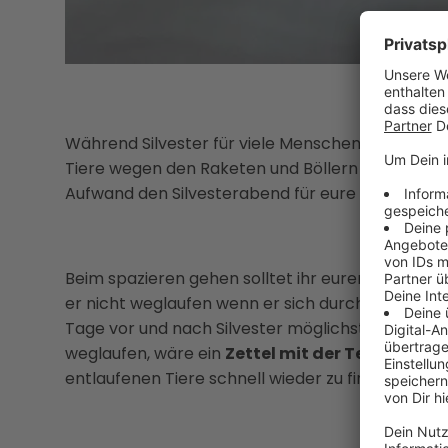
Während Silvester für viele Menschen ein Grund z
Tiere wegen den Raketen und Böllern puren Stress
Aufwand den Silvesterabend für eure Haustiere 
Beim spazieren gehen solltet ihr euren Hund vor 
er nicht weglaufen wenn er sich durch ein Geräu
Tage vor und nach Silvester möglichst drinnen v
weglaufen, wäre ein
Zettel mit der Telefonnu
entlaufenen Tiere schnell wieder zu finden.