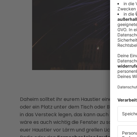
Daheim solltet ihr eurem Haustier einen
Rückzu
oder ein Platz unter dem Tisch oder Bett. Für ei
in das Versteck legen, das kann auch beruhigend
wäre es auch wichtig die Fenster zu schließen und
euer Haustier vor Lärm und grellen Lichteffekte