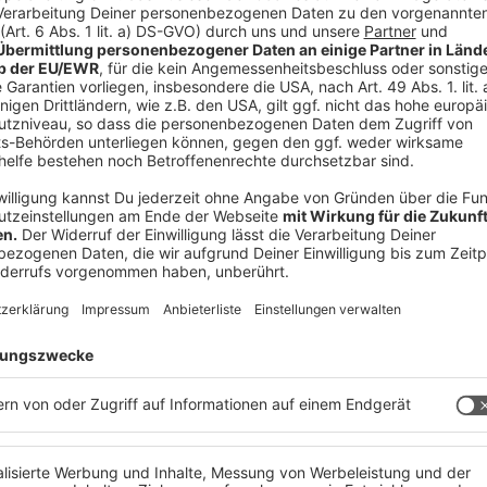
gsort
bieten. Das kann eine leere Schachtel sein,
nen
vertrauten Geruch
, könnt ihr ein T-Shirt mit
 auf euer Tier wirken. Im Haus oder der Wohnung
 die Rollläden herunter zu lassen. So schützt ihr
 durch das Feuerwerk. Zudem könnt ihr euren