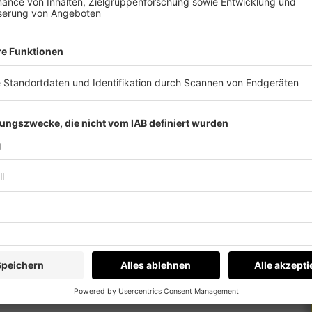
das hat auch eine beruhigende Wirkung.
gsroutine nicht verändern
. Ungewöhnlich viel
en Hund und Katze zusätzlich verunsichern.
nd wenn möglich zuhause feiern, die Nähe zum
it.
 immer auf dem Laufenden.