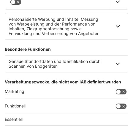
Medaillenregen für Oberösterreich bei den
EuroSkills
Datenschutz
Impressum
AGBs
Jobs
Kontakt
Werben