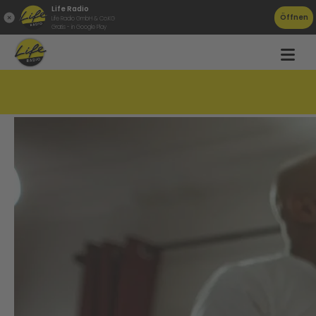
Life Radio
Öffnen
Life Radio GmbH & Co.KG
Gratis - in Google Play
So vermeidet ihr Streit unterm Christbaum!