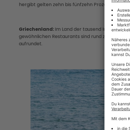
hergibt gelten zehn bis fünfzehn Prozent als an
Griechenland:
Im Land der tausend Inseln kommt
gewöhnlichen Restaurants sind rund zehn Proze
aufrundet.