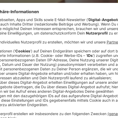
m Ausland hergibt ist von Land zu Land
nkgeld-Gewohnheiten in beliebten Urlaubsländern:
 Gedeck, das sich „Coperto“ nennt, auf der
altet das Eindecken vom Tisch und kleine
nkgeld daher keine Pflicht. Aber: wird kein
hnlich fünf bis zehn Prozent Trinkgeld. Bei
. Hier ist Trinkgeld freiwillig. Wenn man etwas