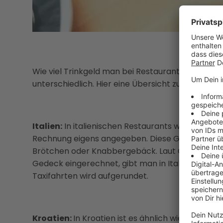
Wie viel Trinkgeld man bei Restaurantbesuchen i
unterschiedlich. Hier eine Übersicht zu den Tri
Italien:
In italienischen Restaurants wird oft das
Rechnung eigens angegeben. Diese Gebühr beinh
Brötchen oder Knabbergebäck. Laut ÖAMTC ist Tri
Gedeck eingerechnet, gibt man in Italien für gewö
Taxifahrten wird aufgerundet.
Kroatien:
In Kroatien ist es ähnlich wie in Italien