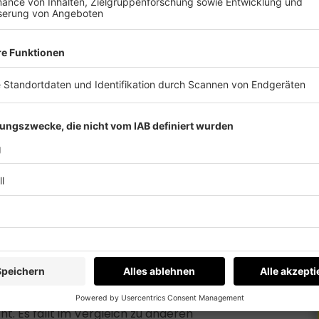
ern bewährt sich ein Trinkgeld von fünf bis zehn
den bei Taxifahrten. Den Tip lässt man meistens
ünscht, Trinkgeld zu geben – es gilt sogar als
e sollte das zehn Prozent des Betrags
er und der Transfer vom Flughafen zum Hotel
hnt werden.
cht. Es fällt im Vergleich zu anderen