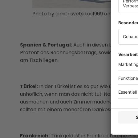
Photo by
dimitrisvetsikas1969
on
Pixabay
Spanien & Portugal:
Auch in diesen beiden Länd
Prozent des Rechnungsbetrags, sowie das Aufrun
am Tisch liegen.
Türkei:
In der Türkei ist es so gut wie überall erw
unhöflich, wenn man das nicht tut. Normalerweis
ausmachen und auch Zimmermädchen, Kofferträg
sollten mit einem monetären Dankeschön entlo
Frankreich:
Trinkgeld ist in Frankreich keine Pfli