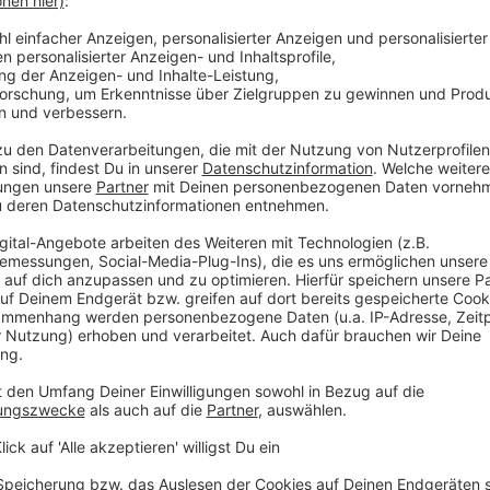
gemessen. Bei Taxifahrten rundet man auf.
 es ganz auf die Art des Restaurants an. In
nt üblich, während man in Tavernen maximal