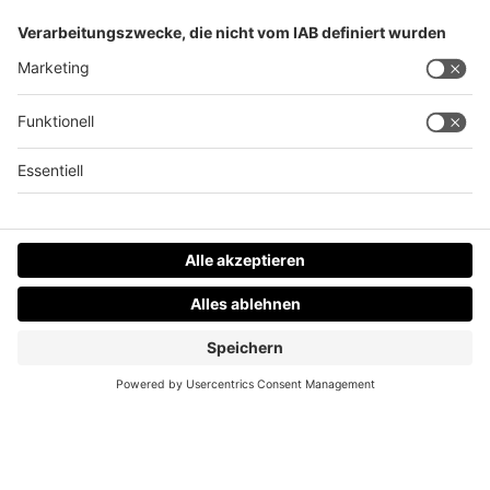
So spart ihr beim Mietwagen im Urlaub
Datenschutz
Impressum
AGBs
Jobs
Kontakt
Werben