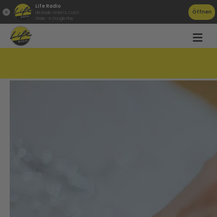
Life Radio
Öffnen
Life Radio GmbH & Co.KG
Gratis - in Google Play
Spar-Tipps für Nachhilfe