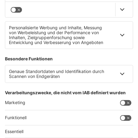
Songwriterin Lika Doss: &#8222;Mir ist mein Gulasch
über den Weg gelaufen&#8220;
Datenschutz
Impressum
AGBs
Jobs
Kontakt
Werben