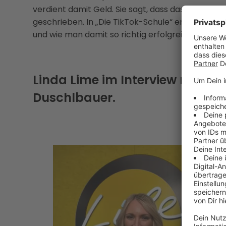
verdient damit Geld. Sie sagt, dass das jeder sch
geschrieben. In „Die TikTok-Schule“ erklärt sie, w
und wie man damit so richtig erfolgreich werden
Linda Lime im Interview mit Li
Duschlbauer.