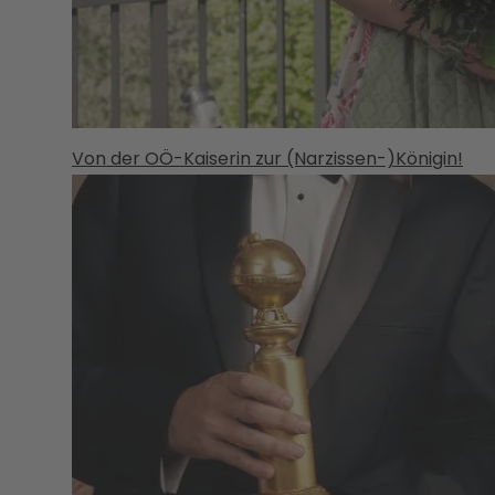
Von der OÖ-Kaiserin zur (Narzissen-)Königin!