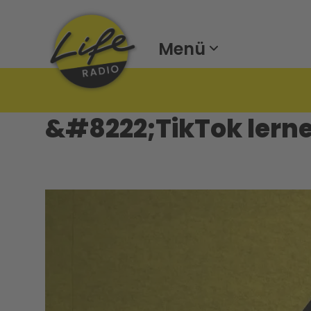
Menü
&#8222;TikTok lern