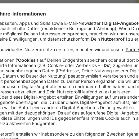
affen kann und hat dazu jetzt ein Buch
as wichtig ist, um ein virales Video zu produzieren
 kann.
fe Radio-Reporter Georg