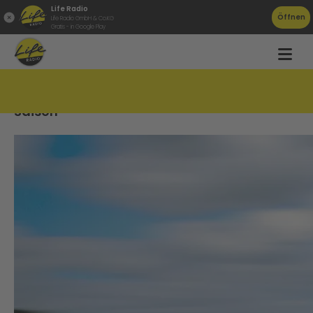
Life Radio
Öffnen
Life Radio GmbH & Co.KG
Gratis - in Google Play
Tipps zum perfekten Start in die Fahrrad-
Saison