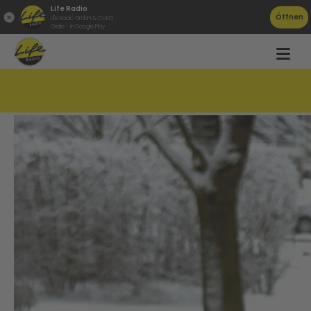
Life Radio
Öffnen
Life Radio GmbH & Co.KG
Gratis - in Google Play
Tödlicher Unfall im Schneechaos