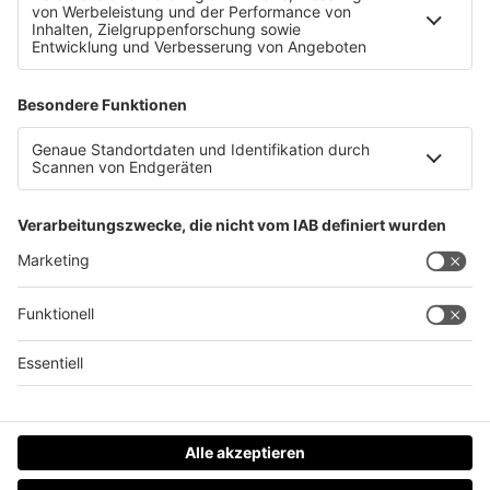
Stand Up Paddlerinnen und Badegast retten
reglose Frau aus Traun
Datenschutz
Impressum
AGBs
Jobs
Kontakt
Werben