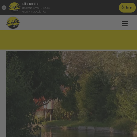
Life Radio
Öffnen
Life Radio GmbH & Co.KG
Gratis - in Google Play
Tote Frau aus Welser Mühlbach geborgen