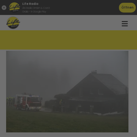
Life Radio
Öffnen
Life Radio GmbH & Co.KG
Gratis - in Google Play
Toter bei Wohnhausbrand in Lichtenberg